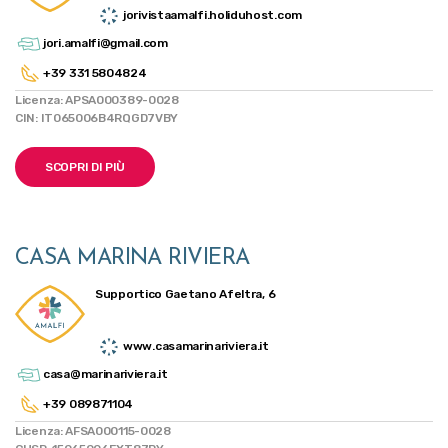
jorivistaamalfi.holiduhost.com
jori.amalfi@gmail.com
+39 331 5804824
Licenza: APSA000389-0028
CIN: IT065006B4RQGD7VBY
SCOPRI DI PIÙ
CASA MARINA RIVIERA
Supportico Gaetano Afeltra, 6
www.casamarinariviera.it
casa@marinariviera.it
+39 089871104
Licenza: AFSA000115-0028