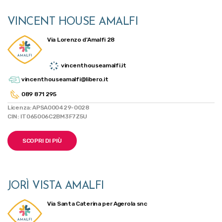
VINCENT HOUSE AMALFI
Via Lorenzo d'Amalfi 28
vincenthouseamalfi.it
vincenthouseamalfi@libero.it
089 871 295
Licenza: APSA000429-0028
CIN: IT065006C2BM3F7Z5U
SCOPRI DI PIÙ
JORÌ VISTA AMALFI
Via Santa Caterina per Agerola snc