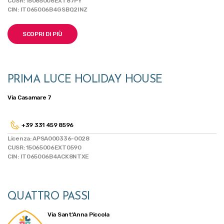
CUSR: 15065006EXT87PY
CIN: IT065006B4GSBQ2INZ
SCOPRI DI PIÙ
PRIMA LUCE HOLIDAY HOUSE
Via Casamare 7
+39 331 459 8596
Licenza: APSA000336-0028
CUSR: 15065006EXT0590
CIN: IT065006B4ACK8NTXE
QUATTRO PASSI
Via Sant'Anna Piccola