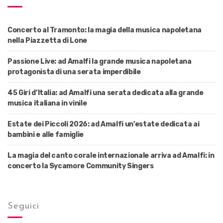
Concerto al Tramonto: la magia della musica napoletana
nella Piazzetta di Lone
Passione Live: ad Amalfi la grande musica napoletana
protagonista di una serata imperdibile
45 Giri d’Italia: ad Amalfi una serata dedicata alla grande
musica italiana in vinile
Estate dei Piccoli 2026: ad Amalfi un’estate dedicata ai
bambini e alle famiglie
La magia del canto corale internazionale arriva ad Amalfi: in
concerto la Sycamore Community Singers
Seguici