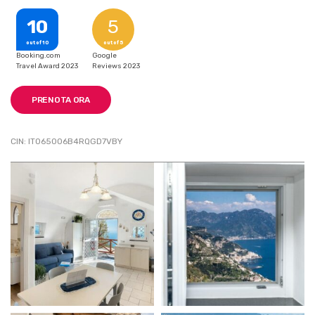
10
5
out of 10
out of 5
Booking.com
Google
Travel Award 2023
Reviews 2023
PRENOTA ORA
CIN: IT065006B4RQGD7VBY