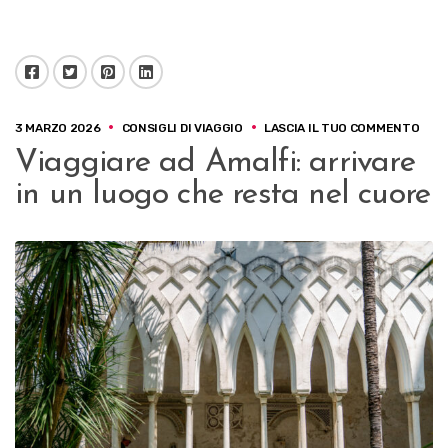
Facebook
Twitter
Pinterest
LinkedIn
SU
3 MARZO 2026
CONSIGLI DI VIAGGIO
LASCIA IL TUO COMMENTO
VIAG
Viaggiare ad Amalfi: arrivare
AD
AMAL
in un luogo che resta nel cuore
ARRI
IN
UN
LUO
CHE
RES
NEL
CUO