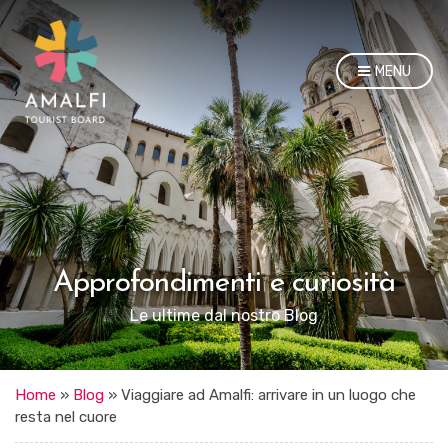
MENU
Approfondimenti e curiosità
Le ultime dal nostro Blog
Home
»
Blog
»
Viaggiare ad Amalfi: arrivare in un luogo che
resta nel cuore