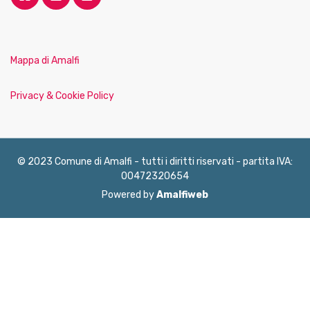
Mappa di Amalfi
Privacy & Cookie Policy
© 2023 Comune di Amalfi - tutti i diritti riservati - partita IVA:
00472320654
Powered by
Amalfiweb
English
Français
Deutsch
Italiano
Español