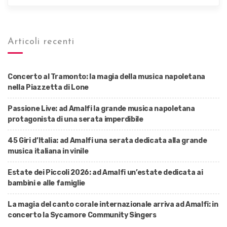
Articoli recenti
Concerto al Tramonto: la magia della musica napoletana
nella Piazzetta di Lone
Passione Live: ad Amalfi la grande musica napoletana
protagonista di una serata imperdibile
45 Giri d’Italia: ad Amalfi una serata dedicata alla grande
musica italiana in vinile
Estate dei Piccoli 2026: ad Amalfi un’estate dedicata ai
bambini e alle famiglie
La magia del canto corale internazionale arriva ad Amalfi: in
concerto la Sycamore Community Singers