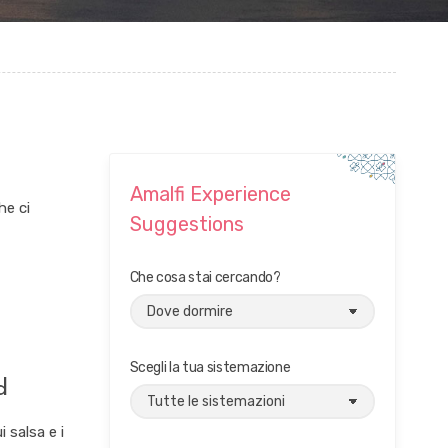
Amalfi Experience
he ci
Suggestions
Che cosa stai cercando?
Scegli la tua sistemazione
d
 salsa e i