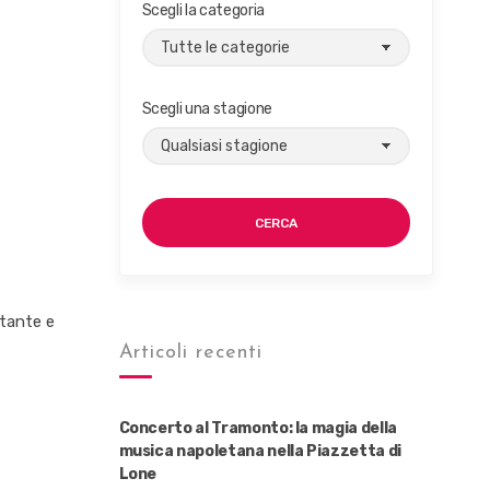
Scegli la categoria
Scegli una stagione
CERCA
ntante e
Articoli recenti
Concerto al Tramonto: la magia della
musica napoletana nella Piazzetta di
Lone