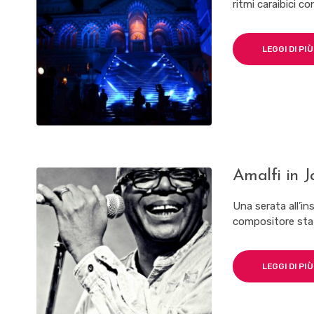
ritmi caraibici co
LEGGI DI PIÙ
Amalfi in J
Una serata all’i
compositore stat
LEGGI DI PIÙ