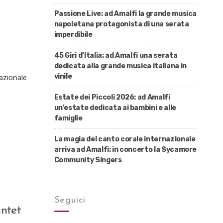
Passione Live: ad Amalfi la grande musica
napoletana protagonista di una serata
imperdibile
45 Giri d’Italia: ad Amalfi una serata
dedicata alla grande musica italiana in
vinile
nazionale
Estate dei Piccoli 2026: ad Amalfi
un’estate dedicata ai bambini e alle
famiglie
La magia del canto corale internazionale
arriva ad Amalfi: in concerto la Sycamore
Community Singers
Seguici
intet