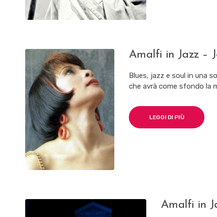
Amalfi in Jazz – 
Blues, jazz e soul in una s
che avrà come sfondo la me
LEGGI DI PIÙ
Amalfi in J