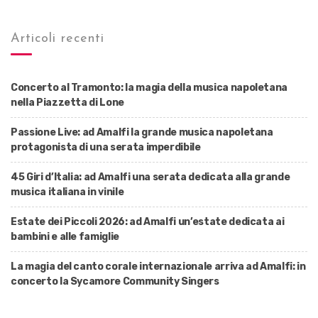
Articoli recenti
Concerto al Tramonto: la magia della musica napoletana
nella Piazzetta di Lone
Passione Live: ad Amalfi la grande musica napoletana
protagonista di una serata imperdibile
45 Giri d’Italia: ad Amalfi una serata dedicata alla grande
musica italiana in vinile
Estate dei Piccoli 2026: ad Amalfi un’estate dedicata ai
bambini e alle famiglie
La magia del canto corale internazionale arriva ad Amalfi: in
concerto la Sycamore Community Singers