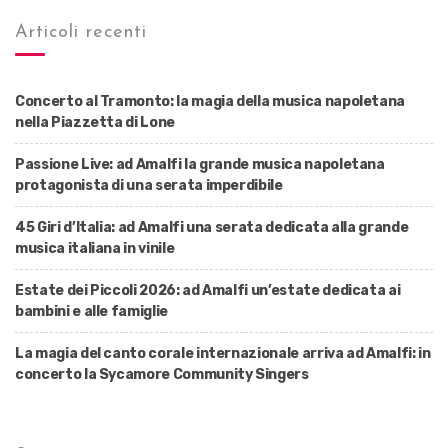
Articoli recenti
Concerto al Tramonto: la magia della musica napoletana
nella Piazzetta di Lone
Passione Live: ad Amalfi la grande musica napoletana
protagonista di una serata imperdibile
45 Giri d’Italia: ad Amalfi una serata dedicata alla grande
musica italiana in vinile
Estate dei Piccoli 2026: ad Amalfi un’estate dedicata ai
bambini e alle famiglie
La magia del canto corale internazionale arriva ad Amalfi: in
concerto la Sycamore Community Singers