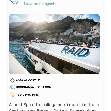
Escursioni Traghetti
WWW.ALICOST.IT
BOOKING@ALICOST.COM
+39 089871483
Alicost Spa offre collegamenti marittimi tra la
Costiera Amalfitana, il Golfo di Salerno, Napoli,