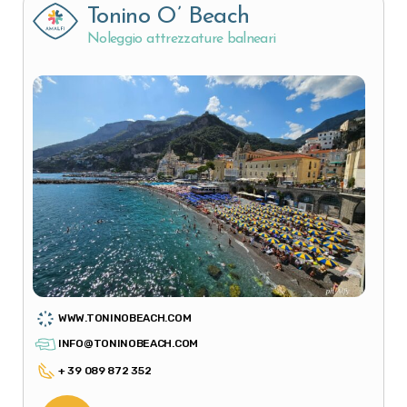
Tonino O’ Beach
Noleggio attrezzature balneari
WWW.TONINOBEACH.COM
INFO@TONINOBEACH.COM
+ 39 089 872 352