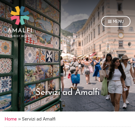
MENU
Servizi ad Amalfi
Home
»
Servizi ad Amalfi