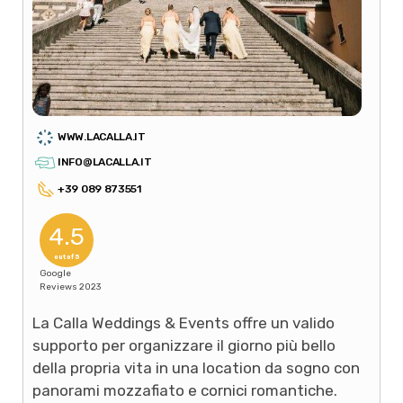
WWW.LACALLA.IT
INFO@LACALLA.IT
+39 089 873551
4.5
out of 5
Google
Reviews 2023
La Calla Weddings & Events offre un valido
supporto per organizzare il giorno più bello
della propria vita in una location da sogno con
panorami mozzafiato e cornici romantiche.