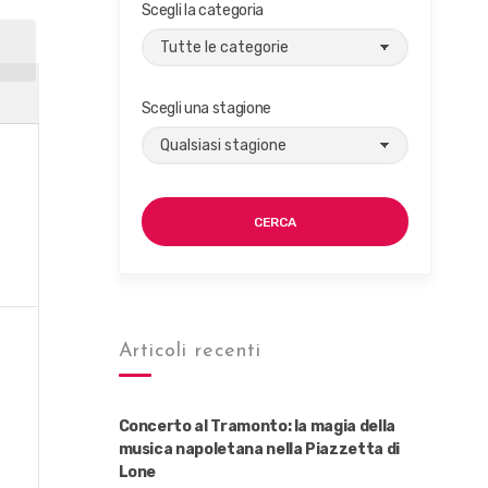
Scegli la categoria
CA
Scegli una stagione
CERCA
Articoli recenti
Concerto al Tramonto: la magia della
musica napoletana nella Piazzetta di
Lone