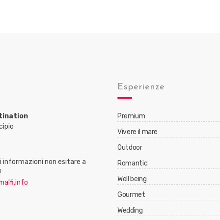
Esperienze
tination
Premium
cipio
Vivere il mare
Outdoor
 informazioni non esitare a
Romantic
!
Well being
alfi.info
Gourmet
Wedding