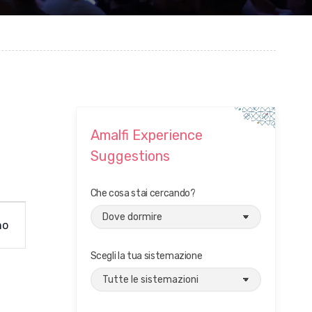
Amalfi Experience
Suggestions
Che cosa stai cercando?
no
Scegli la tua sistemazione