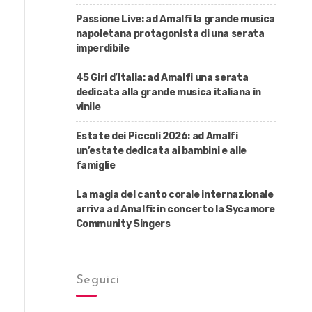
Passione Live: ad Amalfi la grande musica
napoletana protagonista di una serata
imperdibile
45 Giri d’Italia: ad Amalfi una serata
dedicata alla grande musica italiana in
vinile
Estate dei Piccoli 2026: ad Amalfi
un’estate dedicata ai bambini e alle
famiglie
La magia del canto corale internazionale
arriva ad Amalfi: in concerto la Sycamore
Community Singers
Seguici