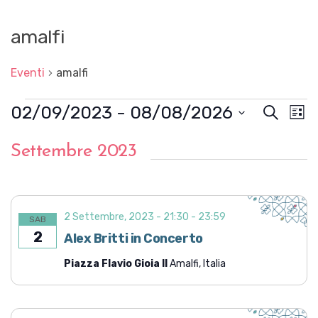
amalfi
Eventi
amalfi
Eventi
02/09/2023
 - 
08/08/2026
E
E
C
L
e
v
v
S
i
r
e
e
Settembre 2023
s
e
l
c
n
t
e
n
a
t
z
a
t
i
o
o
i
V
n
2 Settembre, 2023 - 21:30
-
23:59
SAB
a
i
R
2
Alex Britti in Concerto
l
s
a
i
t
d
Piazza Flavio Gioia II
Amalfi, Italia
c
a
e
t
e
N
a
.
a
r