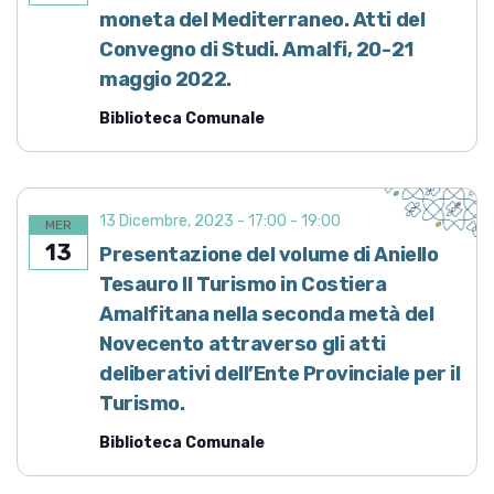
i
moneta del Mediterraneo. Atti del
o
Convegno di Studi. Amalfi, 20-21
n
maggio 2022.
e
Biblioteca Comunale
13 Dicembre, 2023 - 17:00
-
19:00
MER
13
Presentazione del volume di Aniello
Tesauro Il Turismo in Costiera
Amalfitana nella seconda metà del
Novecento attraverso gli atti
deliberativi dell’Ente Provinciale per il
Turismo.
Biblioteca Comunale