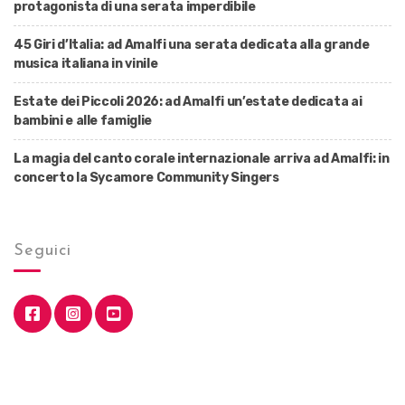
protagonista di una serata imperdibile
45 Giri d’Italia: ad Amalfi una serata dedicata alla grande
musica italiana in vinile
Estate dei Piccoli 2026: ad Amalfi un’estate dedicata ai
bambini e alle famiglie
La magia del canto corale internazionale arriva ad Amalfi: in
concerto la Sycamore Community Singers
Seguici