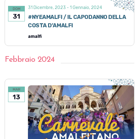
31 Dicembre, 2023
-
1 Gennaio, 2024
DOM
31
#NYEAMALFI / IL CAPODANNO DELLA
COSTA D’AMALFI
amalfi
Febbraio 2024
MAR
13