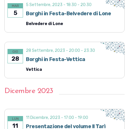
5 Settembre, 2023 - 18:30
-
20:30
v
MAR
c
5
i
Borghi in Festa-Belvedere di Lone
a
g
e
Belvedere di Lone
a
v
z
i
i
o
s
28 Settembre, 2023 - 20:00
-
23:30
GIO
n
t
28
Borghi in Festa-Vettica
e
e
Vettica
N
a
Dicembre 2023
v
i
g
a
11 Dicembre, 2023 - 17:00
-
19:00
LUN
z
11
Presentazione del volume Il Tarì