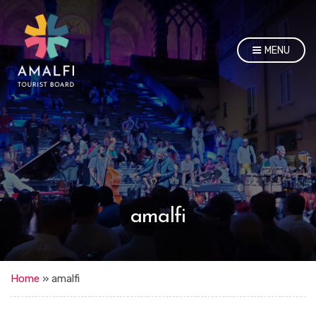
MENU
amalfi
Home
»
amalfi