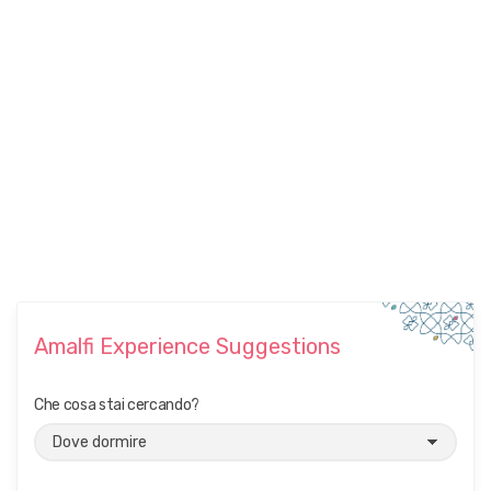
i
t
d
c
a
e
t
e
N
a
.
a
r
v
c
i
a
g
e
a
v
z
i
i
o
s
n
t
e
Amalfi Experience Suggestions
e
N
Che cosa stai cercando?
a
v
i