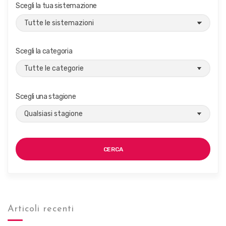
Scegli la tua sistemazione
g
a
z
i
Scegli la categoria
o
n
e
Scegli una stagione
CERCA
Articoli recenti