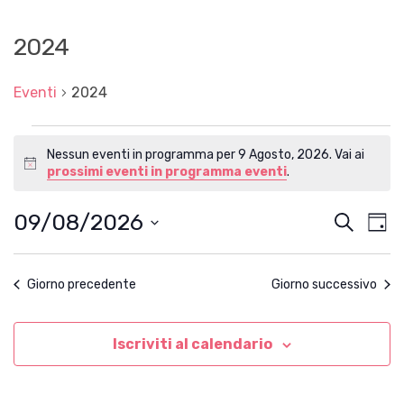
2024
Eventi
2024
Eventi
Nessun eventi in programma per 9 Agosto, 2026. Vai ai
for
N
prossimi eventi in programma eventi
.
9
o
t
Agosto,
09/08/2026
E
E
C
i
G
2026
c
e
v
v
S
i
e
r
e
e
o
e
l
c
n
Giorno precedente
Giorno successivo
r
e
n
a
t
z
n
t
i
o
o
o
Iscriviti al calendario
i
V
n
a
i
R
l
s
a