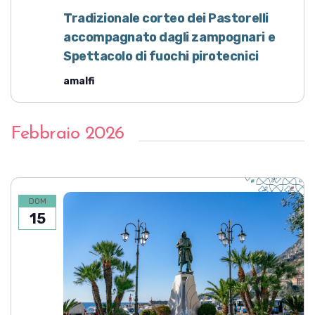
v
z
Tradizionale corteo dei Pastorelli
i
i
accompagnato dagli zampognari e
o
s
Spettacolo di fuochi pirotecnici
n
t
e
amalfi
e
N
a
Febbraio 2026
v
i
g
DOM
a
15
z
i
o
n
e