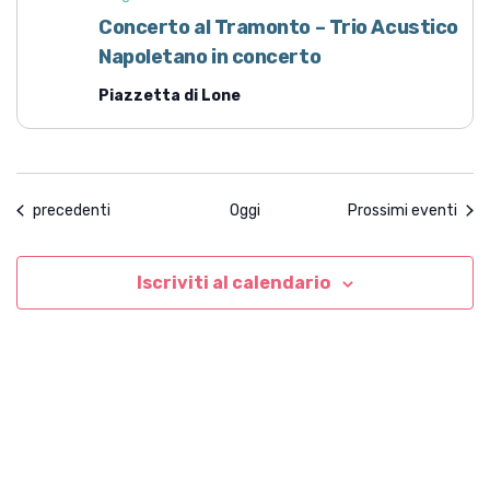
Concerto al Tramonto – Trio Acustico
Napoletano in concerto
Piazzetta di Lone
Eventi
precedenti
Oggi
Prossimi eventi
Iscriviti al calendario