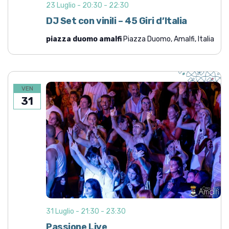
23 Luglio - 20:30
-
22:30
DJ Set con vinili – 45 Giri d’Italia
piazza duomo amalfi
Piazza Duomo, Amalfi, Italia
VEN
31
31 Luglio - 21:30
-
23:30
Passione Live