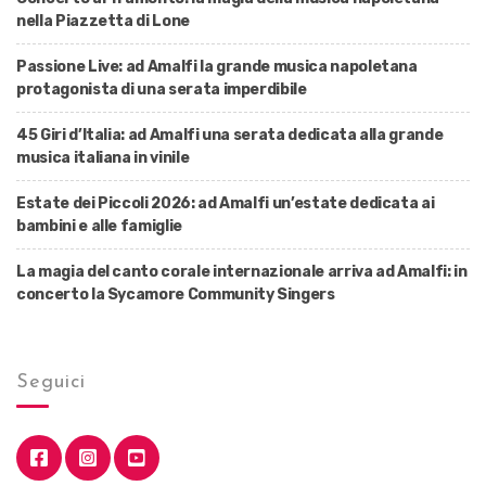
nella Piazzetta di Lone
Passione Live: ad Amalfi la grande musica napoletana
protagonista di una serata imperdibile
45 Giri d’Italia: ad Amalfi una serata dedicata alla grande
musica italiana in vinile
Estate dei Piccoli 2026: ad Amalfi un’estate dedicata ai
bambini e alle famiglie
La magia del canto corale internazionale arriva ad Amalfi: in
concerto la Sycamore Community Singers
Seguici