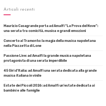
Articoli recenti
Maurizio Casagrande porta ad Amalfi “La Prova del Nove”:
una serata tra comicità, musica e grandi emozioni
Concerto al Tramonto: la magia della musica napoletana
nella Piazzetta di Lone
Passione Live: ad Amalfi la grande musica napoletana
protagonista di una serata imperdibile
45 Giri d’Italia: ad Amalfi una serata dedicata alla grande
musica italiana in vinile
Estate dei Piccoli 2026: ad Amalfi un’estate dedicata ai
bambini e alle famiglie