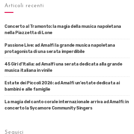
Articoli recenti
Concerto al Tramonto: la magia della musica napoletana
nella Piazzetta di Lone
Passione Live: ad Amalfi la grande musica napoletana
protagonista di una serata imperdibile
45 Giri d’Italia: ad Amalfi una serata dedicata alla grande
musica italiana in vinile
Estate dei Piccoli 2026: ad Amalfi un’estate dedicata ai
bambini e alle famiglie
La magia del canto corale internazionale arriva ad Amalfi: in
concerto la Sycamore Community Singers
Seguici