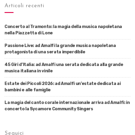
Articoli recenti
Concerto al Tramonto: la magia della musica napoletana
nella Piazzetta di Lone
Passione Live: ad Amalfi la grande musica napoletana
protagonista di una serata imperdibile
45 Giri d’Italia: ad Amalfi una serata dedicata alla grande
musica italiana in vinile
Estate dei Piccoli 2026: ad Amalfi un’estate dedicata ai
bambini e alle famiglie
La magia del canto corale internazionale arriva ad Amalfi: in
concerto la Sycamore Community Singers
Seguici