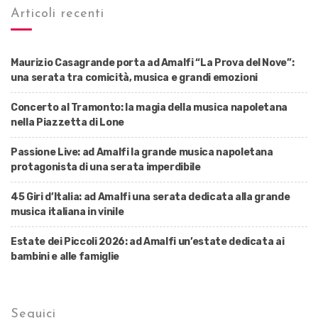
Articoli recenti
Maurizio Casagrande porta ad Amalfi “La Prova del Nove”:
una serata tra comicità, musica e grandi emozioni
Concerto al Tramonto: la magia della musica napoletana
nella Piazzetta di Lone
Passione Live: ad Amalfi la grande musica napoletana
protagonista di una serata imperdibile
45 Giri d’Italia: ad Amalfi una serata dedicata alla grande
musica italiana in vinile
Estate dei Piccoli 2026: ad Amalfi un’estate dedicata ai
bambini e alle famiglie
Seguici