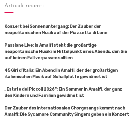
Articoli recenti
Konzert bei Sonnenuntergang: Der Zauber der
neapolitanischen Musik auf der Piazzetta di Lone
Passione Live: In Amalfi steht die großartige
neapolitanische Musik im Mittelpunkt eines Abends, den Sie
auf keinen Fall verpassen sollten
45 Giri d’Italia: Ein Abend in Amalfi, der der großartigen
italienischen Musik auf Schallplatte gewidmet ist
„Estate dei Piccoli 2026“: Ein Sommer in Amalfi, der ganz
den Kindern und Familien gewidmet ist
Der Zauber des internationalen Chorgesangs kommt nach
Amalfi: Die Sycamore Community Singers geben ein Konzert