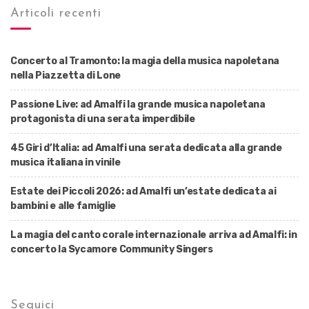
Articoli recenti
Concerto al Tramonto: la magia della musica napoletana
nella Piazzetta di Lone
Passione Live: ad Amalfi la grande musica napoletana
protagonista di una serata imperdibile
45 Giri d’Italia: ad Amalfi una serata dedicata alla grande
musica italiana in vinile
Estate dei Piccoli 2026: ad Amalfi un’estate dedicata ai
bambini e alle famiglie
La magia del canto corale internazionale arriva ad Amalfi: in
concerto la Sycamore Community Singers
Seguici