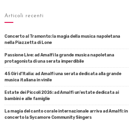
Articoli recenti
Concerto al Tramonto: la magia della musica napoletana
nella Piazzetta di Lone
Passione Live: ad Amalfi la grande musica napoletana
protagonista di una serata imperdibile
45 Giri d’Italia: ad Amalfi una serata dedicata alla grande
musica italiana in vinile
Estate dei Piccoli 2026: ad Amalfi un’estate dedicata ai
bambini e alle famiglie
La magia del canto corale internazionale arriva ad Amalfi: in
concerto la Sycamore Community Singers