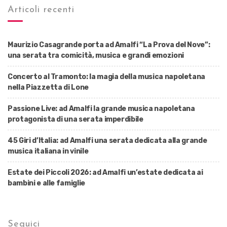
Articoli recenti
Maurizio Casagrande porta ad Amalfi “La Prova del Nove”:
una serata tra comicità, musica e grandi emozioni
Concerto al Tramonto: la magia della musica napoletana
nella Piazzetta di Lone
Passione Live: ad Amalfi la grande musica napoletana
protagonista di una serata imperdibile
45 Giri d’Italia: ad Amalfi una serata dedicata alla grande
musica italiana in vinile
Estate dei Piccoli 2026: ad Amalfi un’estate dedicata ai
bambini e alle famiglie
Seguici