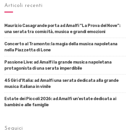
Articoli recenti
Maurizio Casagrande porta ad Amalfi “La Prova del Nove”:
una serata tra comicità, musica e grandi emozioni
Concerto al Tramonto: la magia della musica napoletana
nella Piazzetta di Lone
Passione Live: ad Amalfi la grande musica napoletana
protagonista di una serata imperdibile
45 Giri d’Italia: ad Amalfi una serata dedicata alla grande
musica italiana in vinile
Estate dei Piccoli 2026: ad Amalfi un’estate dedicata ai
bambini e alle famiglie
Seguici