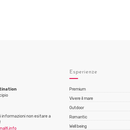
Esperienze
tination
Premium
cipio
Vivere il mare
Outdoor
 informazioni non esitare a
Romantic
!
Well being
alfi.info