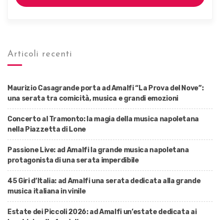
Articoli recenti
Maurizio Casagrande porta ad Amalfi “La Prova del Nove”:
una serata tra comicità, musica e grandi emozioni
Concerto al Tramonto: la magia della musica napoletana
nella Piazzetta di Lone
Passione Live: ad Amalfi la grande musica napoletana
protagonista di una serata imperdibile
45 Giri d’Italia: ad Amalfi una serata dedicata alla grande
musica italiana in vinile
Estate dei Piccoli 2026: ad Amalfi un’estate dedicata ai