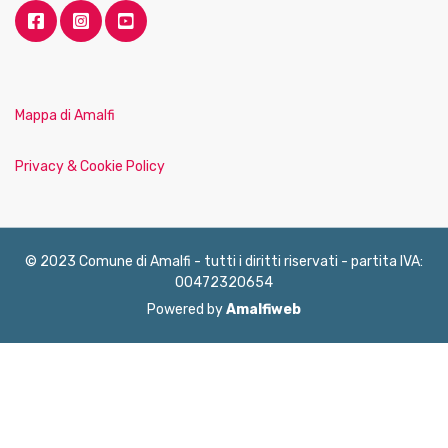
Mappa di Amalfi
Privacy & Cookie Policy
© 2023 Comune di Amalfi - tutti i diritti riservati - partita IVA:
00472320654
Powered by
Amalfiweb
English
Français
Deutsch
Italiano
Español