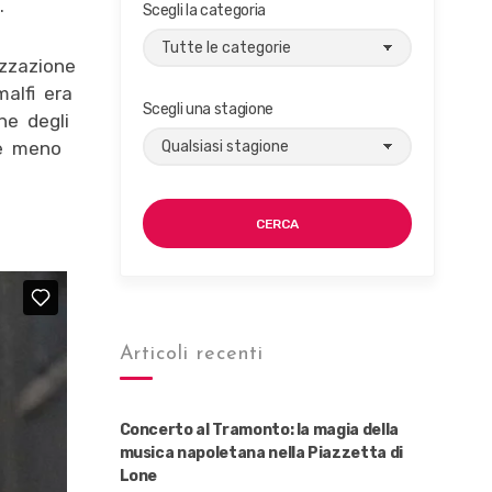
.
Scegli la categoria
izzazione
malfi era
Scegli una stagione
one degli
pre meno
CERCA
Articoli recenti
Concerto al Tramonto: la magia della
musica napoletana nella Piazzetta di
Lone