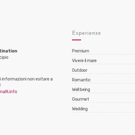
Esperienze
tination
Premium
cipio
Vivere il mare
Outdoor
 informazioni non esitare a
Romantic
!
Well being
alfi.info
Gourmet
Wedding