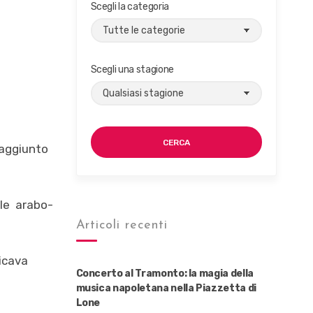
Scegli la categoria
Scegli una stagione
CERCA
raggiunto
ile arabo-
Articoli recenti
dicava
Concerto al Tramonto: la magia della
musica napoletana nella Piazzetta di
Lone