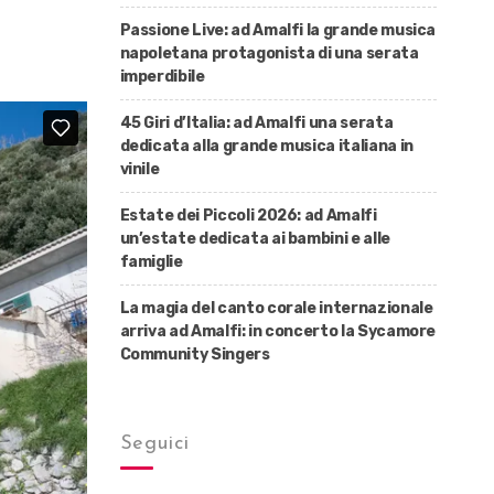
Passione Live: ad Amalfi la grande musica
napoletana protagonista di una serata
imperdibile
45 Giri d’Italia: ad Amalfi una serata
dedicata alla grande musica italiana in
vinile
Estate dei Piccoli 2026: ad Amalfi
un’estate dedicata ai bambini e alle
famiglie
La magia del canto corale internazionale
arriva ad Amalfi: in concerto la Sycamore
Community Singers
Seguici