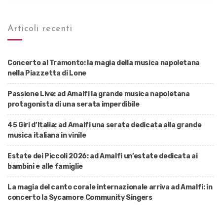
Articoli recenti
Concerto al Tramonto: la magia della musica napoletana
nella Piazzetta di Lone
Passione Live: ad Amalfi la grande musica napoletana
protagonista di una serata imperdibile
45 Giri d’Italia: ad Amalfi una serata dedicata alla grande
musica italiana in vinile
Estate dei Piccoli 2026: ad Amalfi un’estate dedicata ai
bambini e alle famiglie
La magia del canto corale internazionale arriva ad Amalfi: in
concerto la Sycamore Community Singers