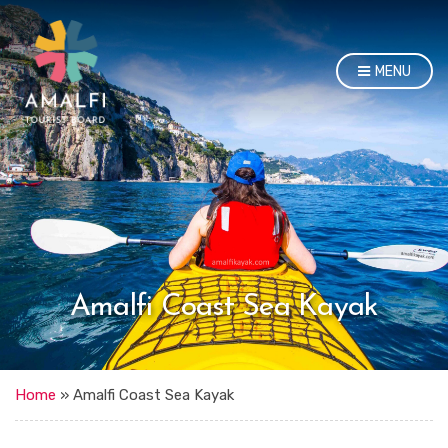
MENU
Amalfi Coast Sea Kayak
Home
»
Amalfi Coast Sea Kayak