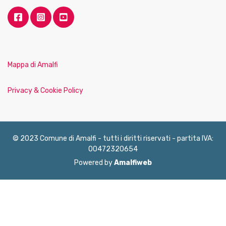
Mappa di Amalfi
Privacy & Cookie Policy
© 2023 Comune di Amalfi - tutti i diritti riservati - partita IVA:
00472320654
Powered by
Amalfiweb
English
Français
Deutsch
Italiano
Español