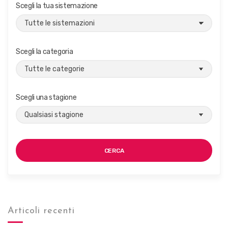
g
Scegli la tua sistemazione
a
z
i
Scegli la categoria
o
n
e
Scegli una stagione
CERCA
Articoli recenti