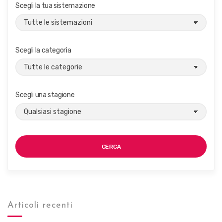
g
Scegli la tua sistemazione
a
z
i
Scegli la categoria
o
n
e
Scegli una stagione
CERCA
Articoli recenti