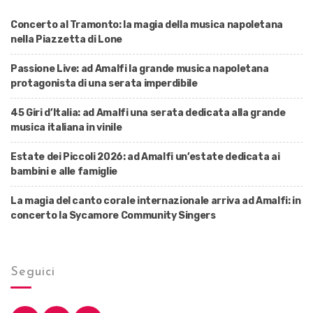
Concerto al Tramonto: la magia della musica napoletana
nella Piazzetta di Lone
Passione Live: ad Amalfi la grande musica napoletana
protagonista di una serata imperdibile
45 Giri d’Italia: ad Amalfi una serata dedicata alla grande
musica italiana in vinile
Estate dei Piccoli 2026: ad Amalfi un’estate dedicata ai
bambini e alle famiglie
La magia del canto corale internazionale arriva ad Amalfi: in
concerto la Sycamore Community Singers
Seguici