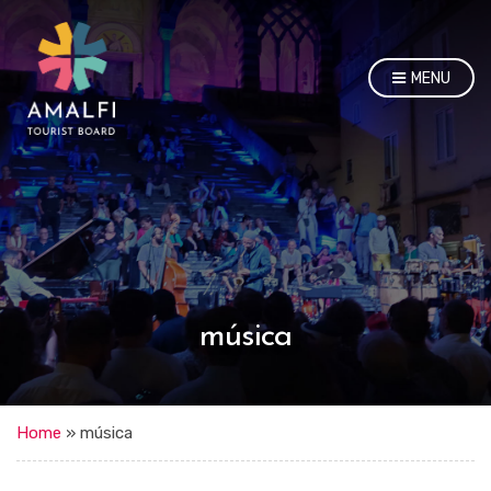
MENU
música
Home
»
música