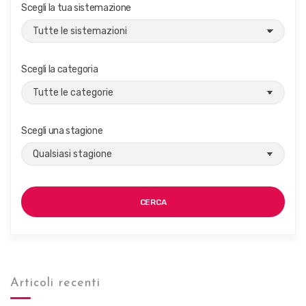
g
Scegli la tua sistemazione
a
z
i
Scegli la categoria
o
n
e
Scegli una stagione
CERCA
Articoli recenti