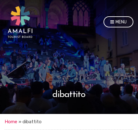
MENU
dibattito
Home
»
dibattito