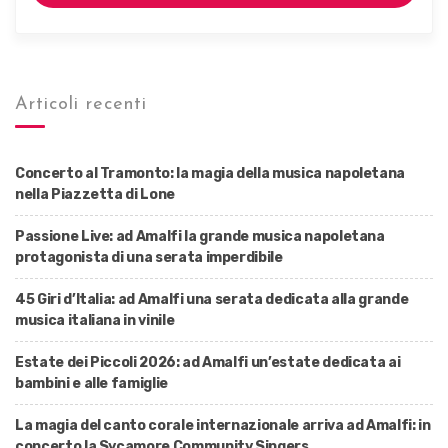
Articoli recenti
Concerto al Tramonto: la magia della musica napoletana
nella Piazzetta di Lone
Passione Live: ad Amalfi la grande musica napoletana
protagonista di una serata imperdibile
45 Giri d’Italia: ad Amalfi una serata dedicata alla grande
musica italiana in vinile
Estate dei Piccoli 2026: ad Amalfi un’estate dedicata ai
bambini e alle famiglie
La magia del canto corale internazionale arriva ad Amalfi: in
concerto la Sycamore Community Singers