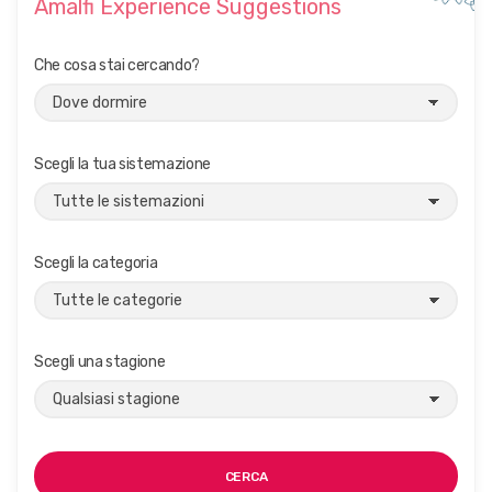
Amalfi Experience Suggestions
i
o
Che cosa stai cercando?
n
e
Scegli la tua sistemazione
Scegli la categoria
Scegli una stagione
CERCA