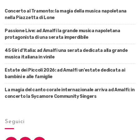
Concerto al Tramonto: la magia della musica napoletana
nella Piazzetta di Lone
Passione Live: ad Amalfi la grande musica napoletana
protagonista di una serata imperdibile
45 Giri d’Italia: ad Amalfi una serata dedicata alla grande
musica italiana in vinile
Estate dei Piccoli 2026: ad Amalfi un’estate dedicata ai
bambini e alle famiglie
La magia del canto corale internazionale arriva ad Amalfi: in
concerto la Sycamore Community Singers
Seguici