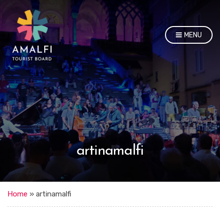
MENU
artinamalfi
Home
»
artinamalfi