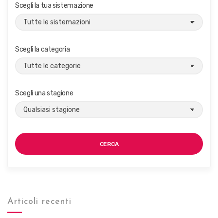
g
Scegli la tua sistemazione
a
z
i
Scegli la categoria
o
n
e
Scegli una stagione
CERCA
Articoli recenti