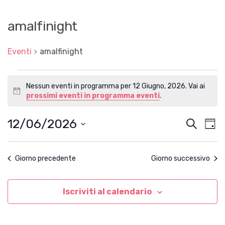
amalfinight
Eventi
amalfinight
Eventi
Nessun eventi in programma per 12 Giugno, 2026. Vai ai
for
N
prossimi eventi in programma eventi
.
12
o
t
Giugno,
12/06/2026
E
E
C
i
G
2026
c
e
v
v
S
i
e
r
e
e
o
e
l
c
n
Giorno precedente
Giorno successivo
r
e
n
a
t
z
n
t
i
o
o
o
Iscriviti al calendario
i
V
n
a
i
R
l
s
a