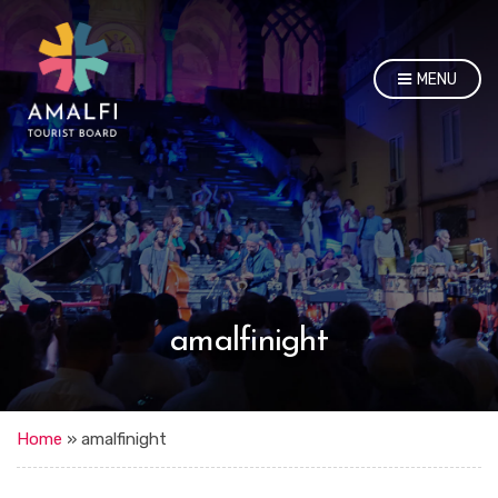
MENU
amalfinight
Home
»
amalfinight