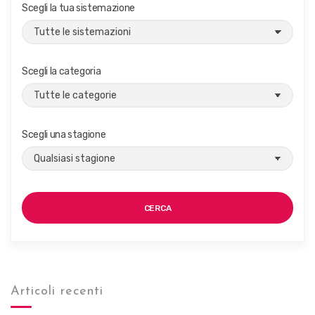
Scegli la tua sistemazione
g
a
z
i
Scegli la categoria
o
n
e
Scegli una stagione
CERCA
Articoli recenti