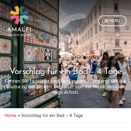
MENU
Vorschlag für ein Bad – 4 Tage
Fahren Sie tagsüber und bei Sonnenuntergang, um die
Divina zu entdecken, begleitet von der Musik des Lido
degli Artisti.
Home
»
Vorschlag für ein Bad – 4 Tage