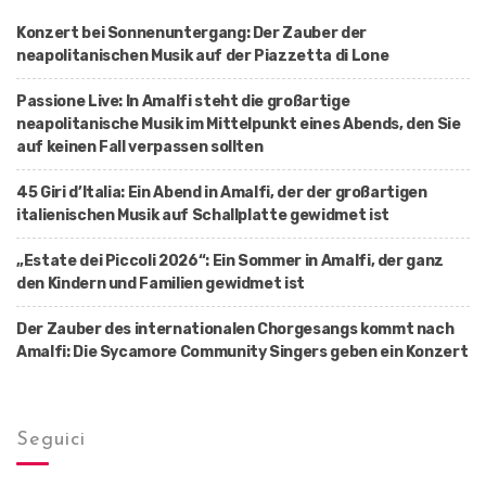
Konzert bei Sonnenuntergang: Der Zauber der
neapolitanischen Musik auf der Piazzetta di Lone
Passione Live: In Amalfi steht die großartige
neapolitanische Musik im Mittelpunkt eines Abends, den Sie
auf keinen Fall verpassen sollten
45 Giri d’Italia: Ein Abend in Amalfi, der der großartigen
italienischen Musik auf Schallplatte gewidmet ist
„Estate dei Piccoli 2026“: Ein Sommer in Amalfi, der ganz
den Kindern und Familien gewidmet ist
Der Zauber des internationalen Chorgesangs kommt nach
Amalfi: Die Sycamore Community Singers geben ein Konzert
Seguici