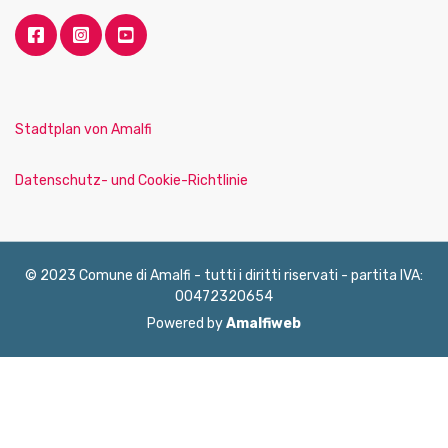
Stadtplan von Amalfi
Datenschutz- und Cookie-Richtlinie
© 2023 Comune di Amalfi - tutti i diritti riservati - partita IVA:
00472320654
Powered by
Amalfiweb
English
Français
Deutsch
Italiano
Español