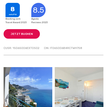
8
8.5
out of 10
Booking.com
Agoda
Travel Award 2023
Reviews 2023
JETZT BUCHEN
CUSR: 15065006EXT0502
CIN: IT065006B4RCTWH7S8