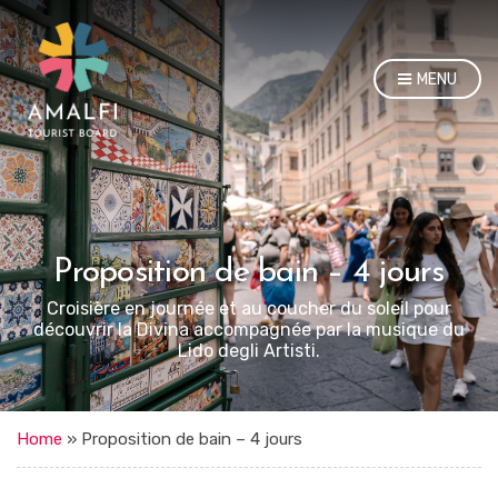
MENU
Proposition de bain – 4 jours
Croisière en journée et au coucher du soleil pour
découvrir la Divina accompagnée par la musique du
Lido degli Artisti.
Home
»
Proposition de bain – 4 jours