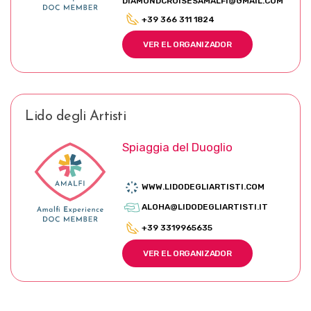
DIAMONDCRUISESAMALFI@GMAIL.COM
+39 366 311 1824
VER EL ORGANIZADOR
Lido degli Artisti
Spiaggia del Duoglio
WWW.LIDODEGLIARTISTI.COM
ALOHA@LIDODEGLIARTISTI.IT
+39 3319965635
VER EL ORGANIZADOR