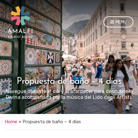
MENU
Propuesta de baño – 4 días
Navegue durante el día y al atardecer para descubrir la
Divina acompañada por la música del Lido degli Artisti.
Home
»
Propuesta de baño – 4 días