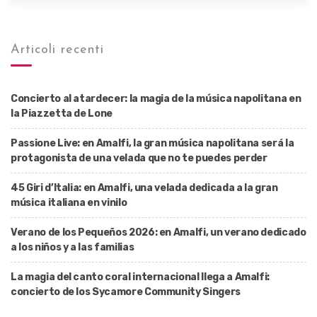
Articoli recenti
Concierto al atardecer: la magia de la música napolitana en
la Piazzetta de Lone
Passione Live: en Amalfi, la gran música napolitana será la
protagonista de una velada que no te puedes perder
45 Giri d’Italia: en Amalfi, una velada dedicada a la gran
música italiana en vinilo
Verano de los Pequeños 2026: en Amalfi, un verano dedicado
a los niños y a las familias
La magia del canto coral internacional llega a Amalfi:
concierto de los Sycamore Community Singers