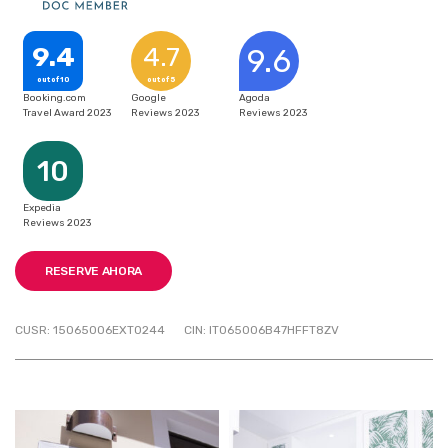
9.4
4.7
9.6
out of 10
out of 5
Booking.com
Google
Agoda
Travel Award 2023
Reviews 2023
Reviews 2023
10
Expedia
Reviews 2023
RESERVE AHORA
CUSR: 15065006EXT0244
CIN: IT065006B47HFFT8ZV