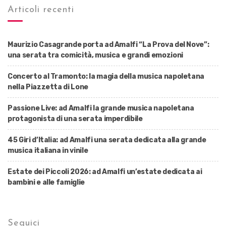
Articoli recenti
Maurizio Casagrande porta ad Amalfi “La Prova del Nove”:
una serata tra comicità, musica e grandi emozioni
Concerto al Tramonto: la magia della musica napoletana
nella Piazzetta di Lone
Passione Live: ad Amalfi la grande musica napoletana
protagonista di una serata imperdibile
45 Giri d’Italia: ad Amalfi una serata dedicata alla grande
musica italiana in vinile
Estate dei Piccoli 2026: ad Amalfi un’estate dedicata ai
bambini e alle famiglie
Seguici