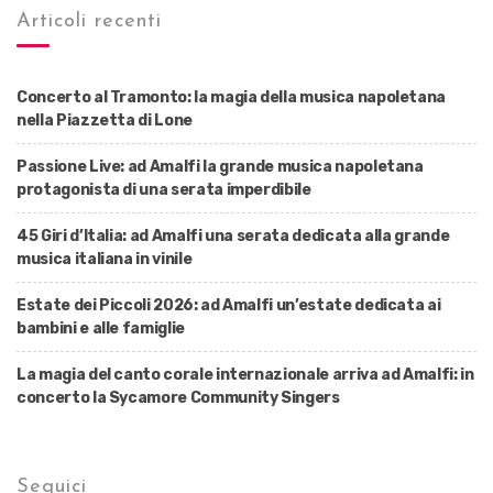
Articoli recenti
Concerto al Tramonto: la magia della musica napoletana
nella Piazzetta di Lone
Passione Live: ad Amalfi la grande musica napoletana
protagonista di una serata imperdibile
45 Giri d’Italia: ad Amalfi una serata dedicata alla grande
musica italiana in vinile
Estate dei Piccoli 2026: ad Amalfi un’estate dedicata ai
bambini e alle famiglie
La magia del canto corale internazionale arriva ad Amalfi: in
concerto la Sycamore Community Singers
Seguici