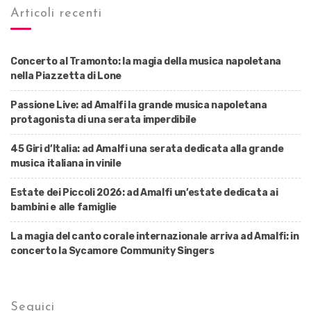
Articoli recenti
Concerto al Tramonto: la magia della musica napoletana
nella Piazzetta di Lone
Passione Live: ad Amalfi la grande musica napoletana
protagonista di una serata imperdibile
45 Giri d’Italia: ad Amalfi una serata dedicata alla grande
musica italiana in vinile
Estate dei Piccoli 2026: ad Amalfi un’estate dedicata ai
bambini e alle famiglie
La magia del canto corale internazionale arriva ad Amalfi: in
concerto la Sycamore Community Singers
Seguici