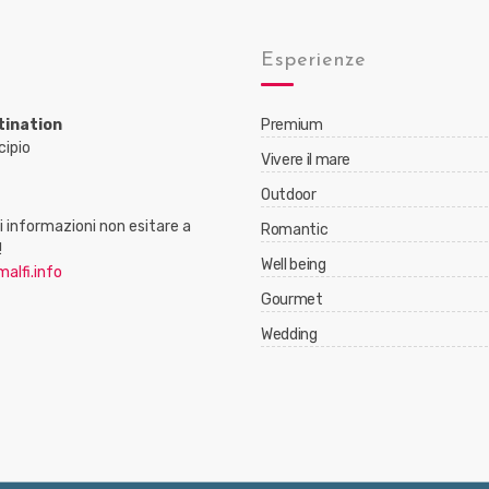
Esperienze
tination
Premium
cipio
Vivere il mare
Outdoor
 informazioni non esitare a
Romantic
!
Well being
alfi.info
Gourmet
Wedding