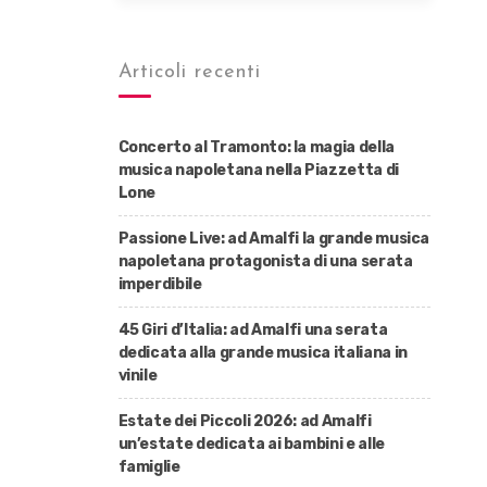
Articoli recenti
Concerto al Tramonto: la magia della
musica napoletana nella Piazzetta di
Lone
Passione Live: ad Amalfi la grande musica
napoletana protagonista di una serata
imperdibile
45 Giri d’Italia: ad Amalfi una serata
dedicata alla grande musica italiana in
vinile
Estate dei Piccoli 2026: ad Amalfi
un’estate dedicata ai bambini e alle
famiglie