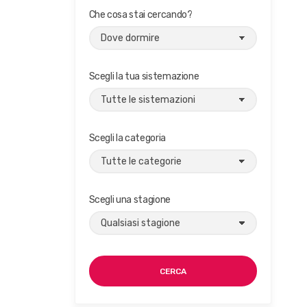
Che cosa stai cercando?
Scegli la tua sistemazione
Scegli la categoria
Scegli una stagione
CERCA