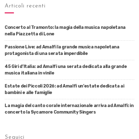
Articoli recenti
Concerto al Tramonto: la magia della musica napoletana
nella Piazzetta di Lone
Passione Live: ad Amalfi la grande musica napoletana
protagonista di una serata imperdibile
45 Giri d’Italia: ad Amalfi una serata dedicata alla grande
musica italiana in vinile
Estate dei Piccoli 2026: ad Amalfi un’estate dedicata ai
bambini e alle famiglie
La magia del canto corale internazionale arriva ad Amalfi: in
concerto la Sycamore Community Singers
Seguici