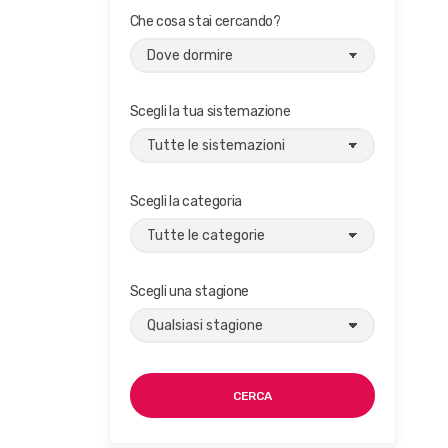
Che cosa stai cercando?
Scegli la tua sistemazione
Scegli la categoria
Scegli una stagione
CERCA