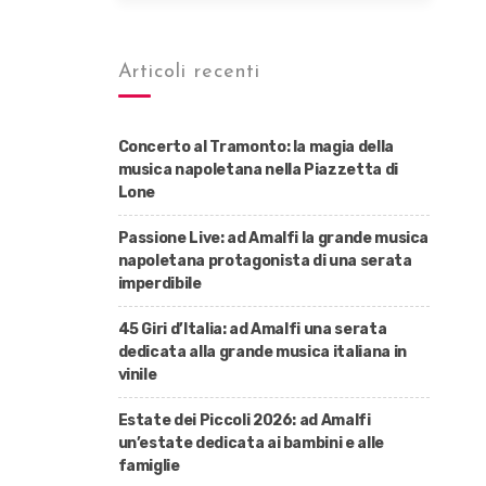
Articoli recenti
Concerto al Tramonto: la magia della
musica napoletana nella Piazzetta di
Lone
Passione Live: ad Amalfi la grande musica
napoletana protagonista di una serata
imperdibile
45 Giri d’Italia: ad Amalfi una serata
dedicata alla grande musica italiana in
vinile
Estate dei Piccoli 2026: ad Amalfi
un’estate dedicata ai bambini e alle
famiglie