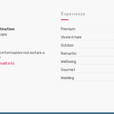
Esperienze
tination
Premium
cipio
Vivere il mare
Outdoor
 informazioni non esitare a
Romantic
!
Well being
alfi.info
Gourmet
Wedding