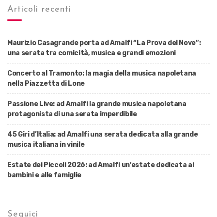
Articoli recenti
Maurizio Casagrande porta ad Amalfi “La Prova del Nove”:
una serata tra comicità, musica e grandi emozioni
Concerto al Tramonto: la magia della musica napoletana
nella Piazzetta di Lone
Passione Live: ad Amalfi la grande musica napoletana
protagonista di una serata imperdibile
45 Giri d’Italia: ad Amalfi una serata dedicata alla grande
musica italiana in vinile
Estate dei Piccoli 2026: ad Amalfi un’estate dedicata ai
bambini e alle famiglie
Seguici