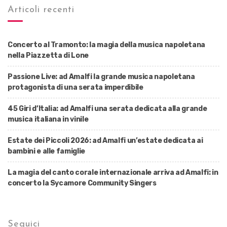
Articoli recenti
Concerto al Tramonto: la magia della musica napoletana
nella Piazzetta di Lone
Passione Live: ad Amalfi la grande musica napoletana
protagonista di una serata imperdibile
45 Giri d’Italia: ad Amalfi una serata dedicata alla grande
musica italiana in vinile
Estate dei Piccoli 2026: ad Amalfi un’estate dedicata ai
bambini e alle famiglie
La magia del canto corale internazionale arriva ad Amalfi: in
concerto la Sycamore Community Singers
Seguici