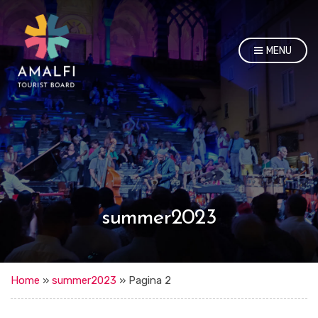
MENU
summer2023
Home
»
summer2023
»
Pagina 2