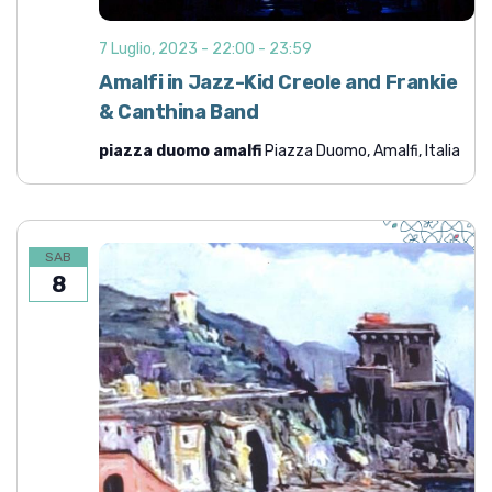
i
o
7 Luglio, 2023 - 22:00
-
23:59
n
Amalfi in Jazz-Kid Creole and Frankie
e
& Canthina Band
piazza duomo amalfi
Piazza Duomo, Amalfi, Italia
SAB
8