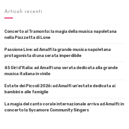
Articoli recenti
Concerto al Tramonto: la magia della musica napoletana
nella Piazzetta di Lone
Passione Live: ad Amalfi la grande musica napoletana
protagonista di una serata imperdibile
45 Giri d’Italia: ad Amalfi una serata dedicata alla grande
musica italiana in vinile
Estate dei Piccoli 2026: ad Amalfi un’estate dedicata ai
bambini e alle famiglie
La magia del canto corale internazionale arriva ad Amalfi: in
concerto la Sycamore Community Singers