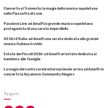
Concerto al Tramonto: la magia della musica napoletana
nella Piazzetta di Lone
Passione Live: ad Amalfi la grande musica napoletana
protagonista di una serata imperdibile
45 Giri d’Italia: ad Amalfi una serata dedicata alla grande
musica italiana in vinile
Estate dei Piccoli 2026: ad Amalfi un’estate dedicata ai
bambini e alle famiglie
La magia del canto corale internazionale arriva ad Amalfi: in
concerto la Sycamore Community Singers
Seguici