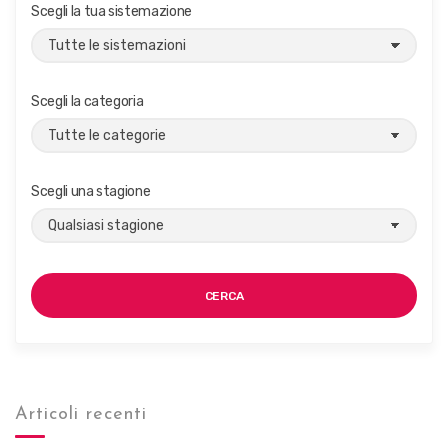
g
Scegli la tua sistemazione
a
z
i
Scegli la categoria
o
n
e
Scegli una stagione
CERCA
Articoli recenti